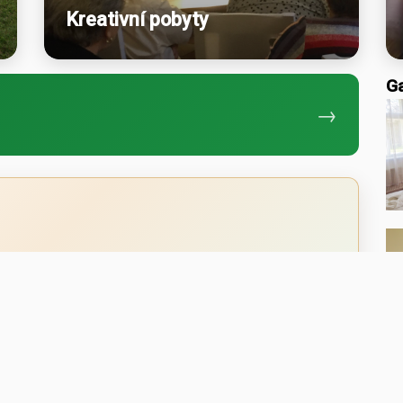
Kreativní pobyty
Ga
→
í dny od 11.00 do 17.00. O víkendu pro Vás rádi
ní večeře nebo rauty dle Vašeho přání po předchozím