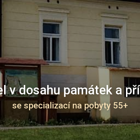
l v dosahu památek a př
se specializací na pobyty 55+