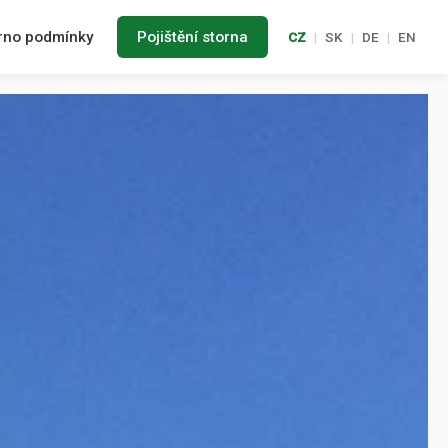
rno podmínky
Pojištění storna
CZ
|
SK
|
DE
|
EN