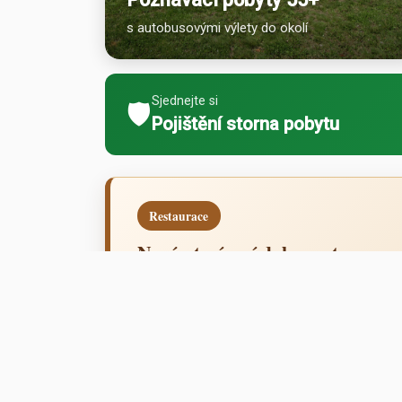
s autobusovými výlety do okolí
Sjednejte si
🛡️
Pojištění storna pobytu
Restaurace
Nová otevírací doba restaurace
Pro veřejnost je restaurace otevřena ve všedn
připravíme svatební tabuli, hostiny, slavnost
objednání pro uzavřené skupiny.